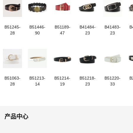
B51245-
B51446-
B51189-
B41484-
B41483-
B
28
90
47
23
23
B51063-
B51213-
B51214-
B51218-
B51220-
B
28
14
19
23
33
产品中心