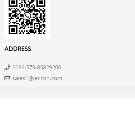
ADDRESS
0086-579-85829200
sales1@jeccon.com