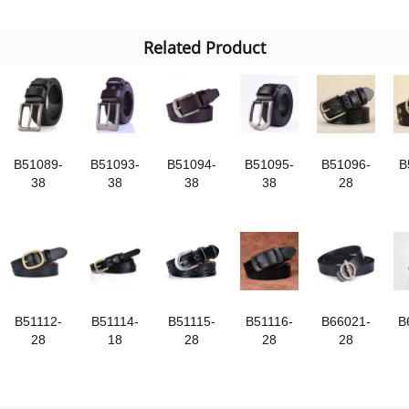
Related Product
B51089-
B51093-
B51094-
B51095-
B51096-
B
38
38
38
38
28
B51112-
B51114-
B51115-
B51116-
B66021-
B
28
18
28
28
28